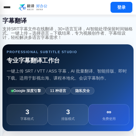
登录
字幕翻译
支持SRT字幕文件在线翻译，30+语言互译，AI智能处理保留时间轴格
式。一键上传→选择语言→下载结果，专为视频创作者、字幕组设
计，轻松解决多语言字幕需求！
PROFESSIONAL SUBTITLE STUDIO
专业字幕翻译工作台
一键上传 SRT / VTT / ASS 字幕，AI 批量翻译、智能排版、即时
下载。适用于影视出海、课程本地化、会议字幕制作。
Google 深度引擎
11 种语言
隐私安全
3
3
∞
字幕格式
排版模式
免费使用