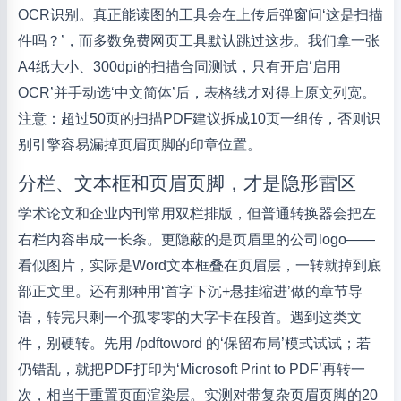
OCR识别。真正能读图的工具会在上传后弹窗问‘这是扫描
件吗？’，而多数免费网页工具默认跳过这步。我们拿一张
A4纸大小、300dpi的扫描合同测试，只有开启‘启用
OCR’并手动选‘中文简体’后，表格线才对得上原文列宽。
注意：超过50页的扫描PDF建议拆成10页一组传，否则识
别引擎容易漏掉页眉页脚的印章位置。
分栏、文本框和页眉页脚，才是隐形雷区
学术论文和企业内刊常用双栏排版，但普通转换器会把左
右栏内容串成一长条。更隐蔽的是页眉里的公司logo——
看似图片，实际是Word文本框叠在页眉层，一转就掉到底
部正文里。还有那种用‘首字下沉+悬挂缩进’做的章节导
语，转完只剩一个孤零零的大字卡在段首。遇到这类文
件，别硬转。先用 /pdftoword 的‘保留布局’模式试试；若
仍错乱，就把PDF打印为‘Microsoft Print to PDF’再转一
次，相当于重置页面渲染层。实测对带复杂页眉页脚的20