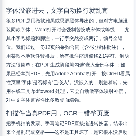
字体没嵌进去，文字自动换行就乱套
很多PDF是用微软雅黑或思源黑体导出的，但对方电脑没
装同款字体，Word打开时会强制替换成宋体或等线——尤
其小字号标题和脚注，一行字突然变成两行，编号全错
位。我们试过一份12页的采购合同（含4处楷体批注），
用某款本地软件转换后，所有批注缩进偏移2.1字符。解决
方法很简单：在PDF生成阶段就勾选‘嵌入全部字体’；如
果已经拿到PDF，先用Adobe Acrobat打开，按Ctrl+D看属
性页里‘字体’是否标有‘已嵌入’。没嵌入的，别急着转，先
用在线工具 /pdftoword 处理，它会自动做字体映射补偿，
对中文字体兼容性比多数桌面端强。
扫描件当真PDF用，OCR一错整页废
把手机拍的发票、手写笔记PDF直接拖进转换器，结果出
来全是乱码或空格——这不是工具坏了，是它根本没启动