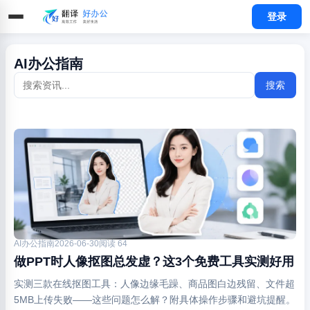
登录
AI办公指南
搜索
AI办公指南
2026-06-30
阅读 64
做PPT时人像抠图总发虚？这3个免费工具实测好用
实测三款在线抠图工具：人像边缘毛躁、商品图白边残留、文件超
5MB上传失败——这些问题怎么解？附具体操作步骤和避坑提醒。