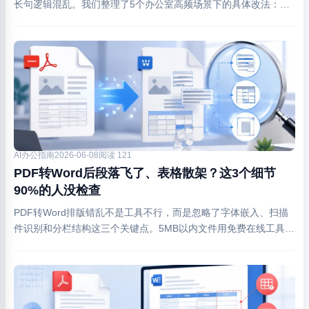
长句逻辑混乱。我们整理了5个办公室高频场景下的具体改法：比
如PDF里表格文字怎么预处理、中英标点混用怎么提前清理、哪些
词必须加引号锁定。
AI办公指南
2026-06-08
阅读 121
PDF转Word后段落飞了、表格散架？这3个细节
90%的人没检查
PDF转Word排版错乱不是工具不行，而是忽略了字体嵌入、扫描
件识别和分栏结构这三个关键点。5MB以内文件用免费在线工具
/pdftoword 能保留80%原格式，实测比本地软件更稳。