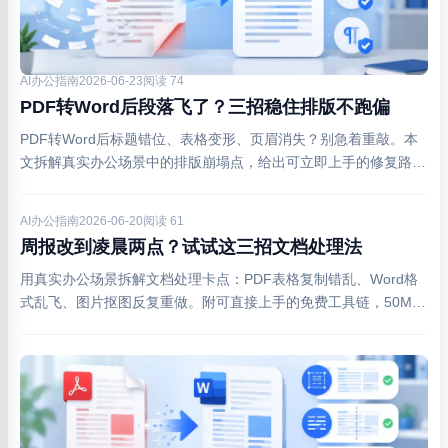
AI办公指南
2026-06-23
阅读 74
PDF转Word后段落飞了？三招稳住排版不跑偏
PDF转Word后标题错位、表格变形、页眉消失？别急着重敲。本
文拆解真实办公场景中的排版崩塌点，给出可立即上手的修复路
径，含免费在线工具实测建议。
AI办公指南
2026-06-20
阅读 61
周报改到凌晨两点？试试这三招文档处理法
用真实办公场景拆解文档处理卡点：PDF表格复制错乱、Word格
式乱飞、图片抠图反复重做。附可直接上手的免费工具链，50MB
以内PDF转Excel平均耗时23秒。