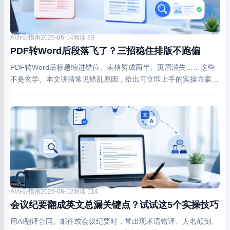
AI办公指南
2026-06-14
阅读 83
PDF转Word后段落飞了？三招稳住排版不跑偏
PDF转Word后标题缩进错位、表格劈成两半、页眉消失……这些
不是玄学。本文讲清常见错乱原因，给出可立即上手的实操方案，
含免费工具推荐。
AI办公指南
2026-06-12
阅读 114
会议纪要翻成英文总漏关键点？试试这5个实操技巧
用AI翻译合同、邮件或会议纪要时，常出现术语错译、人名颠倒、