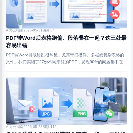
AI办公指南
2026-05-31
阅读 84
PDF转Word后表格跑偏、段落叠在一起？这三处最
容易出错
PDF转Word排版错乱很常见，尤其带扫描件、多栏或复杂表格的
文件。我们实测了27份不同来源的PDF，发现90%的问题集中在字
体嵌入、页面切割和文本流向三处，附具体修复步骤。
AI办公指南
2026-05-28
阅读 112