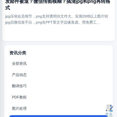
发邮件被退？微信传图模糊？搞清jpg和png再转格
式
jpg压缩会丢细节，png支持透明但文件大。实测2MB以上图片转
jpg后微信发不出，png在PPT里文字边缘发虚。用免费工
具/imgconvert批量处理时注意勾选‘保持透明’选项。
资讯分类
全部资讯
产品动态
翻译技巧
PDF教程
图片处理
意见