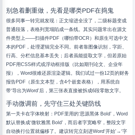
别急着删重做，先看是哪类PDF在捣鬼
很多同事一转完就发现：正文缩进全没了，二级标题变成
普通段落，表格列宽塌陷成一条线。其实问题常出在源文
件类型上——扫描件PDF（哪怕带OCR）和原生可选中文
本的PDF，处理逻辑完全不同。前者靠图像识别，字距、
行高、分栏信息基本丢失；后者虽能提取文字，但若原始
PDF用CSS样式或浮动框排版（比如期刊论文、企业年
报），Word很难还原渲染逻辑。我们试过一份12页的财务
报告PDF（原生文本型，含4个嵌套表格），用系统自
带‘导出为Word’后，第三张表直接被拆成6段零散文字。
手动微调前，先守住三处关键防线
第一关卡在字体映射：PDF里用的‘思源黑体 Bold’，Word
默认替换成‘微软雅黑 Bold’，而后者字宽略窄，整段文字
自动换行位置就偏移了。建议转完立刻进Word‘开始’→‘字