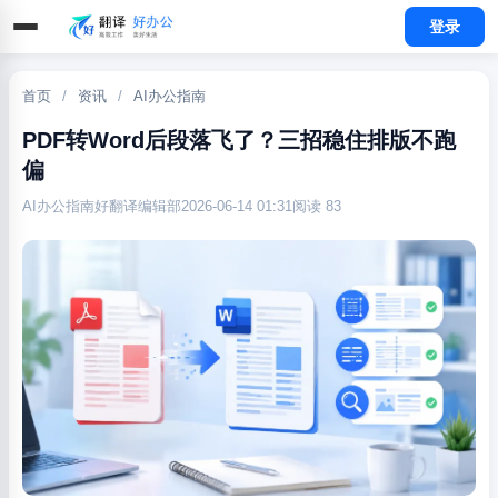
登录
首页
/
资讯
/
AI办公指南
PDF转Word后段落飞了？三招稳住排版不跑
偏
AI办公指南
好翻译编辑部
2026-06-14 01:31
阅读 83