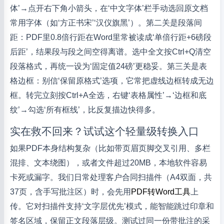
体’→点开右下角小箭头，在‘中文字体’栏手动选回原文档
常用字体（如‘方正书宋’‘汉仪旗黑’）。第二关是段落间
距：PDF里0.8倍行距在Word里常被读成‘单倍行距+6磅段
后距’，结果段与段之间空得离谱。选中全文按Ctrl+Q清空
段落格式，再统一设为‘固定值24磅’更稳妥。第三关是表
格边框：别信‘保留原格式’选项，它常把虚线边框转成无边
框。转完立刻按Ctrl+A全选，右键‘表格属性’→‘边框和底
纹’→勾选‘所有框线’，比反复描边快得多。
实在救不回来？试试这个轻量级转换入口
如果PDF本身结构复杂（比如带页眉页脚交叉引用、多栏
混排、文本绕图），或者文件超过20MB，本地软件容易
卡死或漏字。我们日常处理客户合同扫描件（A4双面，共
37页，含手写批注区）时，会先用
PDF转Word工具
上
传。它对扫描件支持‘文字层优先’模式，能智能跳过印章和
签名区域，保留正文段落层级。测试过同一份带批注的采