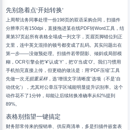
先别急着点‘开始转换’
上周帮法务同事处理一份198页的双语采购合同，扫描件
分辨率只有150dpi，直接拖进某在线PDF转Word工具，结
果第37页起所有表格全塌成一列文字，页眉页脚错位到正
文里，连中英文混排的顿号都变成了乱码。其实问题出在
第一步——没做预处理。扫描件若带阴影、倾斜或局部模
糊，OCR引擎会把‘¥’认成‘Y’，把‘0’当成‘O’。我们习惯用
手机拍完直接上传，但更稳的做法是：用‘PDF压缩’工具
先做一次
无损重采样
，选‘增强文字清晰度’选项（不是‘自
动优化’），尤其对公章压字区域能明显提升识别率。这个
动作花不了1分钟，却能让后续转换准确率从62%提到
89%。
表格别指望一键搞定
财务部常传来的报销单、供应商清单，多是扫描件嵌套表