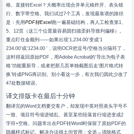
格。直接转Excel？大概率出现合并单元格炸开、表头错
行、数字带空格。我们试过7个工具，发现最靠谱的路径
是：先用
PDF转Excel
跑一遍基础结构，再人工检查第1、
5、12页（这三个位置最容易因扫描歪斜导致列偏移）。
重点盯住金额列——如果出现‘1,234.00’变成‘1
234.00’或‘1234.00 ’，说明OCR把逗号/空格当分隔符了，
这时得返回原始PDF，用Adobe Acrobat的‘导出为电子表
格’功能重新导，或者把那几页单独截图后走‘图片格式转
换’转成PNG再识别。别小看这一步，有次我们因此少改了
47处数据错误。
译文排版卡在最后十分钟
翻译完的Word文档要交客户，却发现中英对照表头字号不
一致、项目符号缩进错乱、甚至某些段落首行缩进变成2
字符+空格。问题常出在PDF转Word时保留了原始PDF的
隐藏样式标记。解决办法很土但管用：全选→清除格式