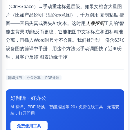
（Ctrl+Space）→手动重建标题层级。如果文档含大量图
片（比如产品说明书里的示意图），千万别用‘复制粘贴’挪
图——容易失真或丢失Alt文本。这时用
人像抠图
工具的‘智
能去背景’功能反而更稳，它能把图中文字标注和图标精准
分离，再插入Word时尺寸不会跑。我们处理过一份含63张
设备图的德译中手册，用这个方法比手动调图快了近40分
钟，且客户反馈‘图表边缘干净’。
翻译技巧
办公效率
PDF处理
好翻译 · 好办公
AI 翻译、PDF 转换、智能抠图等 20+ 免费在线工具，无需安
装，打开即用
免费使用工具