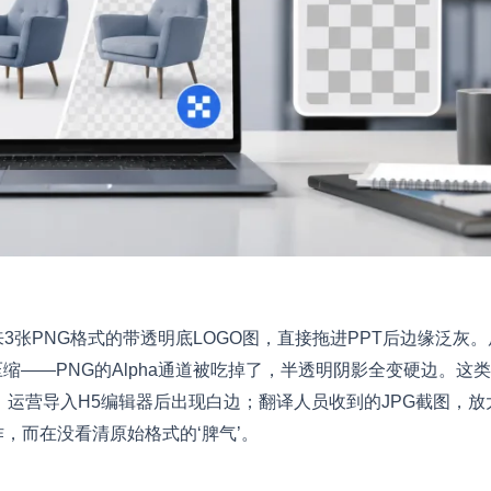
张PNG格式的带透明底LOGO图，直接拖进PPT后边缘泛灰。
缩——PNG的Alpha通道被吃掉了，半透明阴影全变硬边。这
，运营导入H5编辑器后出现白边；翻译人员收到的JPG截图，放
，而在没看清原始格式的‘脾气’。