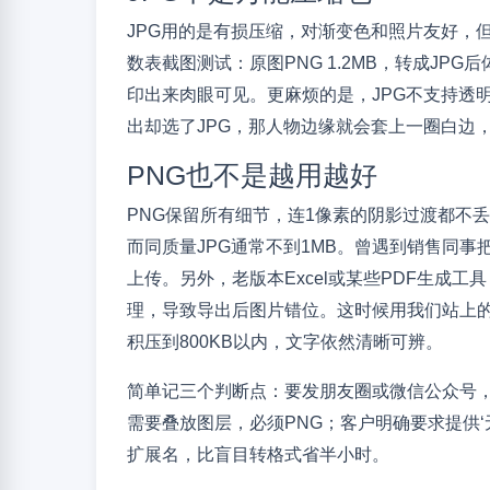
JPG用的是有损压缩，对渐变色和照片友好，
数表截图测试：原图PNG 1.2MB，转成JPG后
印出来肉眼可见。更麻烦的是，JPG不支持透
出却选了JPG，那人物边缘就会套上一圈白边
PNG也不是越用越好
PNG保留所有细节，连1像素的阴影过渡都不丢，但
而同质量JPG通常不到1MB。曾遇到销售同
上传。另外，老版本Excel或某些PDF生成工具
理，导致导出后图片错位。这时候用我们站上
积压到800KB以内，文字依然清晰可辨。
简单记三个判断点：要发朋友圈或微信公众号，
需要叠放图层，必须PNG；客户明确要求提供‘
扩展名，比盲目转格式省半小时。