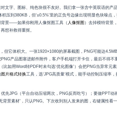
但对文字、图标、纯色块很不友好。我们拿一张含中英双语的产
体积压到380KB，但‘±0.5%’里的正负号边缘出现明显色块噪点
明背景——如果你刚用人像抠图工具（
人像抠图
）去掉模特背景
，再想补救得重抠。
它体积大。一张1920×1080的屏幕截图，PNG可能达4.5M
事把PNG产品图塞进邮件附件，客户手机端打开卡住，最后不得不
（比如用Word转PDF时未勾选‘优化图像’）会把PNG当异常元
的
图片格式转换
工具，选‘JPG高质量’模式，能手动控制压缩率，
优先JPG（平台自动压缩两次，PNG反而吃亏）；要做PPT动
无背景素材’，只认PNG。下次收到别人发来的图，右键属性看